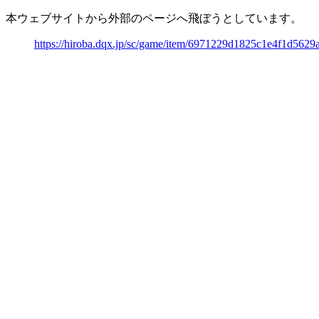
本ウェブサイトから外部のページへ飛ぼうとしています。
https://hiroba.dqx.jp/sc/game/item/6971229d1825c1e4f1d5629