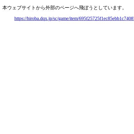
本ウェブサイトから外部のページへ飛ぼうとしています。
https://hiroba.dqx.jp/sc/game/item/695f25725f1ec85ebb1c740