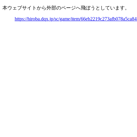
本ウェブサイトから外部のページへ飛ぼうとしています。
https://hiroba.dqx.jp/sc/game/item/66eb2219c273afb078a5ca8