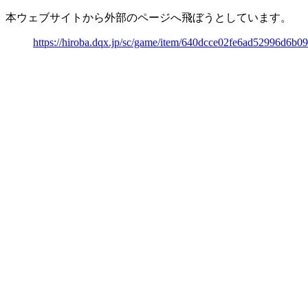
本ウェブサイトから外部のページへ飛ぼうとしています。
https://hiroba.dqx.jp/sc/game/item/640dcce02fe6ad52996d6b