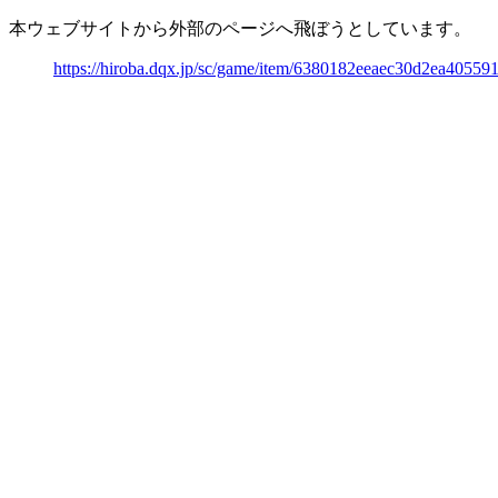
本ウェブサイトから外部のページへ飛ぼうとしています。
https://hiroba.dqx.jp/sc/game/item/6380182eeaec30d2ea4055