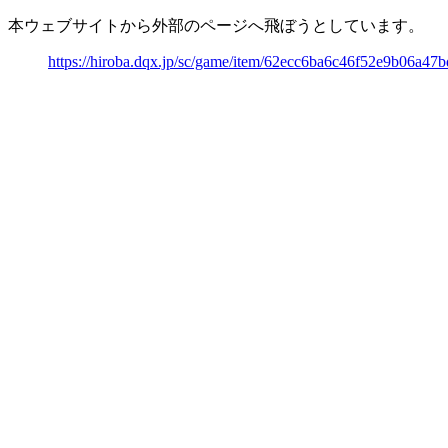
本ウェブサイトから外部のページへ飛ぼうとしています。
https://hiroba.dqx.jp/sc/game/item/62ecc6ba6c46f52e9b06a47