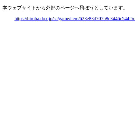
本ウェブサイトから外部のページへ飛ぼうとしています。
https://hiroba.dqx.jp/sc/game/item/623e83d707b8c3446c544f