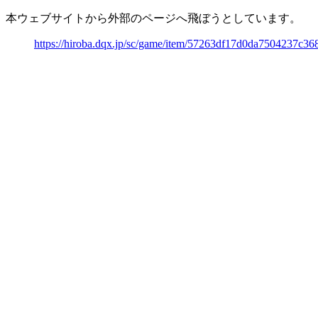
本ウェブサイトから外部のページへ飛ぼうとしています。
https://hiroba.dqx.jp/sc/game/item/57263df17d0da7504237c3