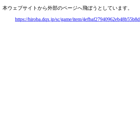
本ウェブサイトから外部のページへ飛ぼうとしています。
https://hiroba.dqx.jp/sc/game/item/4efbaf27940962eb48b55b