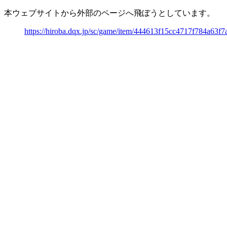
本ウェブサイトから外部のページへ飛ぼうとしています。
https://hiroba.dqx.jp/sc/game/item/444613f15cc4717f784a63f