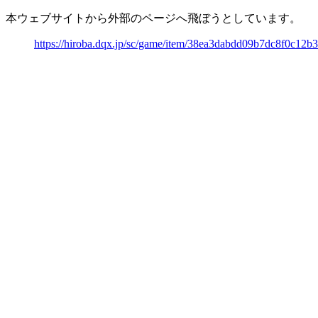
本ウェブサイトから外部のページへ飛ぼうとしています。
https://hiroba.dqx.jp/sc/game/item/38ea3dabdd09b7dc8f0c12