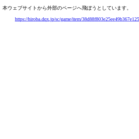
本ウェブサイトから外部のページへ飛ぼうとしています。
https://hiroba.dqx.jp/sc/game/item/38d88f803e25ee49b367e1