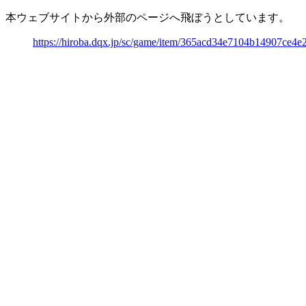
本ウェブサイトから外部のページへ飛ぼうとしています。
https://hiroba.dqx.jp/sc/game/item/365acd34e7104b14907ce4