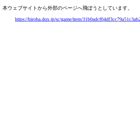
本ウェブサイトから外部のページへ飛ぼうとしています。
https://hiroba.dqx.jp/sc/game/item/31b0adcf04df3cc79a51c3a