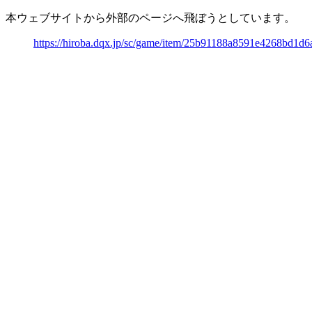
本ウェブサイトから外部のページへ飛ぼうとしています。
https://hiroba.dqx.jp/sc/game/item/25b91188a8591e4268bd1d