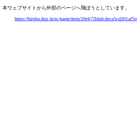
本ウェブサイトから外部のページへ飛ぼうとしています。
https://hiroba.dqx.jp/sc/game/item/20eb72bfafcdeca5cd201af5