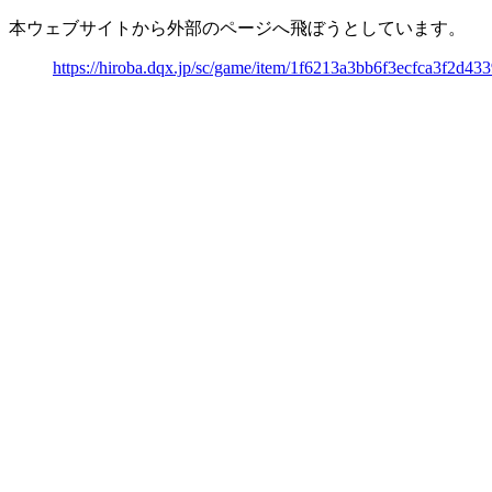
本ウェブサイトから外部のページへ飛ぼうとしています。
https://hiroba.dqx.jp/sc/game/item/1f6213a3bb6f3ecfca3f2d43