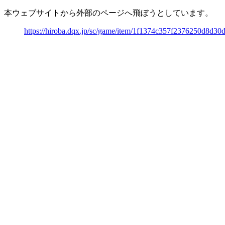
本ウェブサイトから外部のページへ飛ぼうとしています。
https://hiroba.dqx.jp/sc/game/item/1f1374c357f2376250d8d3