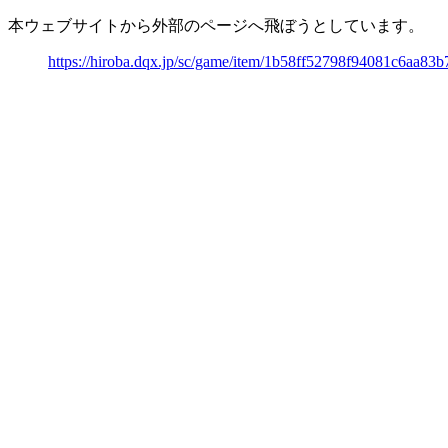
本ウェブサイトから外部のページへ飛ぼうとしています。
https://hiroba.dqx.jp/sc/game/item/1b58ff52798f94081c6aa8