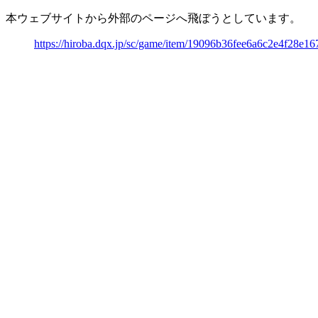
本ウェブサイトから外部のページへ飛ぼうとしています。
https://hiroba.dqx.jp/sc/game/item/19096b36fee6a6c2e4f28e