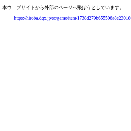
本ウェブサイトから外部のページへ飛ぼうとしています。
https://hiroba.dqx.jp/sc/game/item/1738d279b655508a8e2301