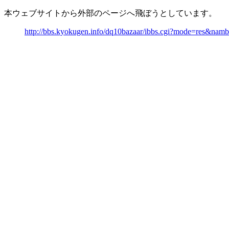
本ウェブサイトから外部のページへ飛ぼうとしています。
http://bbs.kyokugen.info/dq10bazaar/ibbs.cgi?mode=res&