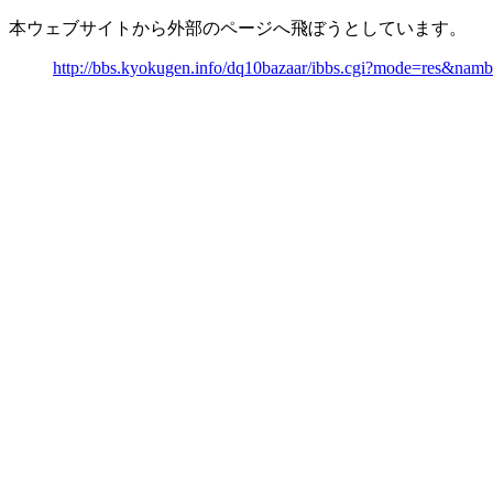
本ウェブサイトから外部のページへ飛ぼうとしています。
http://bbs.kyokugen.info/dq10bazaar/ibbs.cgi?mode=res&