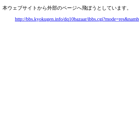
本ウェブサイトから外部のページへ飛ぼうとしています。
http://bbs.kyokugen.info/dq10bazaar/ibbs.cgi?mode=res&