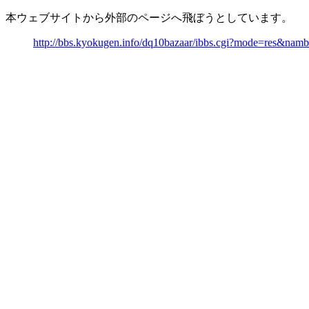
本ウェブサイトから外部のページへ飛ぼうとしています。
http://bbs.kyokugen.info/dq10bazaar/ibbs.cgi?mode=res&