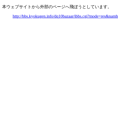
本ウェブサイトから外部のページへ飛ぼうとしています。
http://bbs.kyokugen.info/dq10bazaar/ibbs.cgi?mode=res&