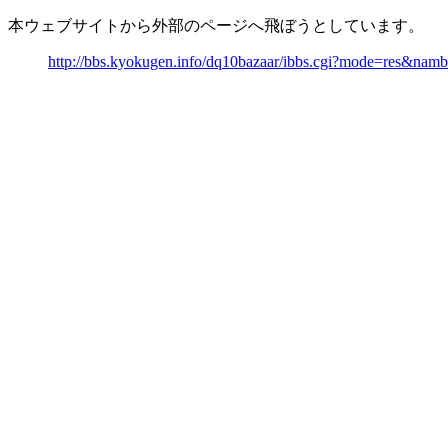
本ウェブサイトから外部のページへ飛ぼうとしています。
http://bbs.kyokugen.info/dq10bazaar/ibbs.cgi?mode=res&