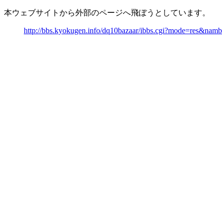
本ウェブサイトから外部のページへ飛ぼうとしています。
http://bbs.kyokugen.info/dq10bazaar/ibbs.cgi?mode=res&