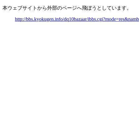
本ウェブサイトから外部のページへ飛ぼうとしています。
http://bbs.kyokugen.info/dq10bazaar/ibbs.cgi?mode=res&