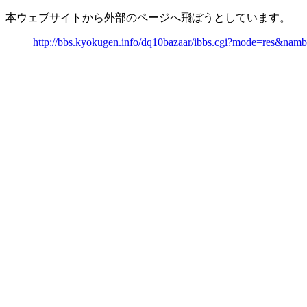
本ウェブサイトから外部のページへ飛ぼうとしています。
http://bbs.kyokugen.info/dq10bazaar/ibbs.cgi?mode=res&