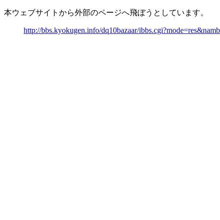
本ウェブサイトから外部のページへ飛ぼうとしています。
http://bbs.kyokugen.info/dq10bazaar/ibbs.cgi?mode=res&