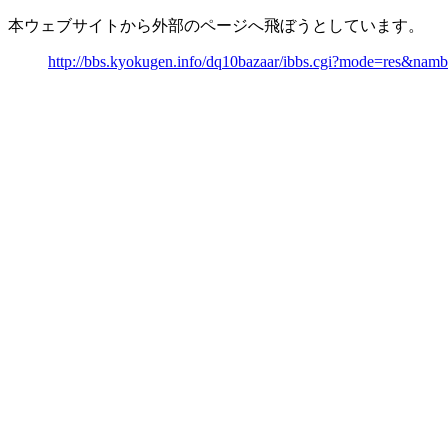
本ウェブサイトから外部のページへ飛ぼうとしています。
http://bbs.kyokugen.info/dq10bazaar/ibbs.cgi?mode=res&